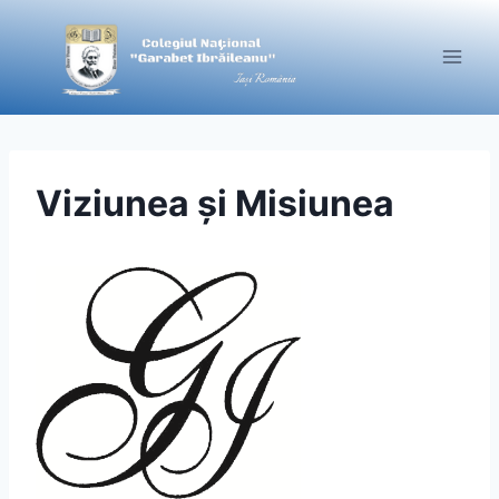
Skip
to
content
Viziunea și Misiunea