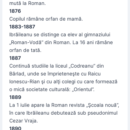
mută la Roman.
1876
Copilul rămâne orfan de mamă.
1883-1887
Ibrăileanu se distinge ca elev al gimnaziului
„Roman-Vodă” din Roman. La 16 ani rămâne
orfan de tată.
1887
Continuă studiile la liceul „Codreanu” din
Bârlad, unde se împrieteneşte cu Raicu
Ionescu-Rian şi cu alţi colegi cu care formează
o mică societate culturală: „Orientul”.
1889
La 1 iulie apare la Roman revista „Şcoala nouă”,
în care Ibrăileanu debutează sub pseudonimul
Cezar Vraja.
1890