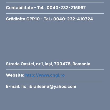
Contabilitate - Tel.: 0040-232-215967
Grădinița GPP10 - Tel.: 0040-232-410724
Strada Oastei, nr.1, Iași, 700478, Romania
Website:
http://www.cngi.ro
E-mail:
lic_ibraileanu@yahoo.com