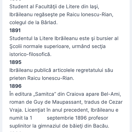
Student al Facultăţii de Litere din Iaşi,
Ibrăileanu regăseşte pe Raicu Ionescu-Rian,
colegul de la Bârlad.
1891
Studentul la Litere Ibrăileanu este şi bursier al
Şcolii normale superioare, urmând secţia
istorico-filosofică.
1895
Ibrăileanu publică articolele regretatului său
prieten Raicu Ionescu-Rian.
1896
În editura „Samitca” din Craiova apare Bel-Ami,
roman de Guy de Maupassant, tradus de Cezar
Vraja. Licenţiat în anul precedent, Ibrăileanu e
numit la 1 septembrie 1896 profesor
suplinitor la gimnaziul de băieţi din Bacău.