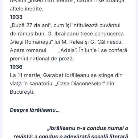
revista „Însemnări literare”, cărora li se adaugă
altele inedite.
1933
„După 27 de ani”, cum îşi intitulează cuvântul
de rămas bun, G. Ibrăileanu trece conducerea
„Vieţii Româneşti” lui M. Ralea şi G. Călinescu.
Apare romanul „Adela”. În iunie i se conferă
premiul naţional de proză.
1936
La 11 martie, Garabet Ibrăileanu se stinge din
viaţă în sanatoriul „Casa Diaconeselor” din
Bucureşti.
Despre Ibrăileanu…
„Ibrăileanu n-a condus numai o
revistă; a condus o adevărată şcoală literară