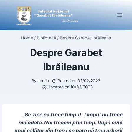
Skip
to
content
Home
/
Bibliotecă
/
Despre Garabet Ibrăileanu
Despre Garabet
Ibrăileanu
By
admin
Posted on
02/02/2023
Updated on
10/02/2023
„Se zice că trece timpul. Timpul nu trece
niciodată. Noi trecem prin timp. După cum
unui călător din tren i se pare că trec arborii