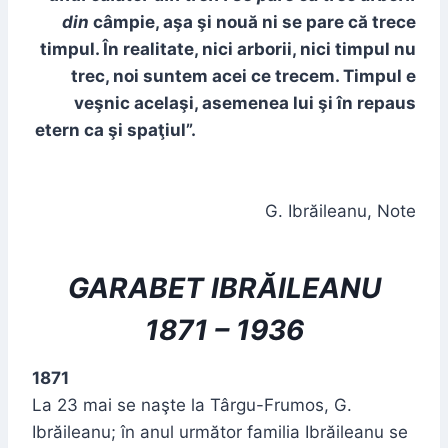
din
câmpie, aşa şi nouă ni se pare că trece
timpul. În realitate, nici arborii, nici timpul nu
trec, noi suntem acei ce trecem. Timpul e
veşnic acelaşi, asemenea lui şi în repaus
etern ca şi spaţiul”.
G. Ibrăileanu, Note
GARABET IBRĂILEANU
1871 – 1936
1871
La 23 mai se naşte la Târgu-Frumos, G.
Ibrăileanu; în anul următor familia Ibrăileanu se