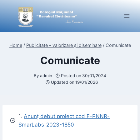
Skip
to
content
Home
/
Publicitate - valorizare și diseminare
/
Comunicate
Comunicate
By
admin
Posted on
30/01/2024
Updated on
19/01/2026
1.
Anunț debut proiect cod F-PNNR-
SmarLabs-2023-1850