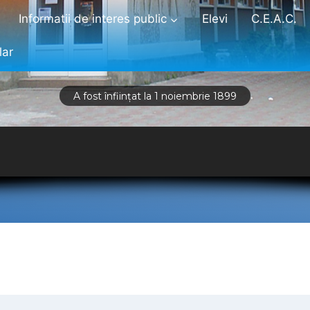
Informatii de interes public
Elevi
C.E.A.C.
lar
A fost înființat la 1 noiembrie 1899