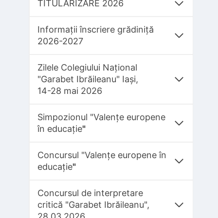
TITULARIZARE 2026
Informații înscriere grădiniță
2026-2027
Zilele Colegiului Național
"Garabet Ibrăileanu" Iași,
14-28 mai 2026
Simpozionul "Valențe europene
în educație
"
Concursul "Valențe europene în
educație
"
Concursul de interpretare
critică "Garabet Ibrăileanu",
28.03.2026